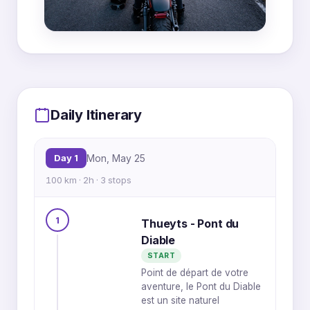
MapLibre
|
OpenFreeMap
© OpenMapTiles
Data from
OpenStreetMap
1
Daily Itinerary
Day 1
Mon, May 25
100 km · 2h · 3 stops
1
Thueyts - Pont du
2
Diable
3
START
Point de départ de votre
aventure, le Pont du Diable
est un site naturel