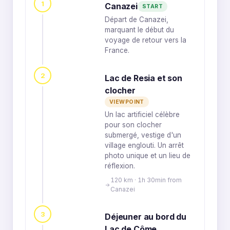
1
Canazei
START
Départ de Canazei,
marquant le début du
voyage de retour vers la
France.
2
Lac de Resia et son
clocher
VIEWPOINT
Un lac artificiel célèbre
pour son clocher
submergé, vestige d'un
village englouti. Un arrêt
photo unique et un lieu de
réflexion.
120 km · 1h 30min from
Canazei
3
Déjeuner au bord du
Lac de Côme