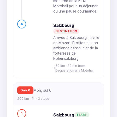
moderne de la KTM
Motohall pour un déjeuner
ou une pause gourmande.
4
Salzbourg
DESTINATION
Arrivée à Salzbourg, la ville
de Mozart. Profitez de son
ambiance baroque et de la
forteresse de
Hohensalzburg.
60 km · 30min from
Dégustation à la Motohall
Day 6
Mon, Jul 6
200 km · 4h · 3 stops
1
Salzbourg
START