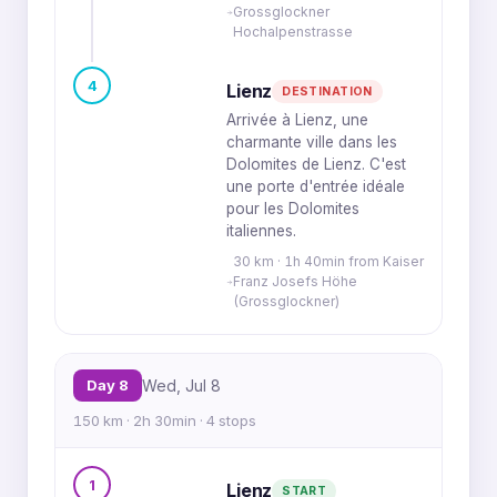
Grossglockner
Hochalpenstrasse
4
Lienz
DESTINATION
Arrivée à Lienz, une
charmante ville dans les
Dolomites de Lienz. C'est
une porte d'entrée idéale
pour les Dolomites
italiennes.
30 km · 1h 40min from Kaiser
Franz Josefs Höhe
(Grossglockner)
Day 8
Wed, Jul 8
150 km · 2h 30min · 4 stops
1
Lienz
START