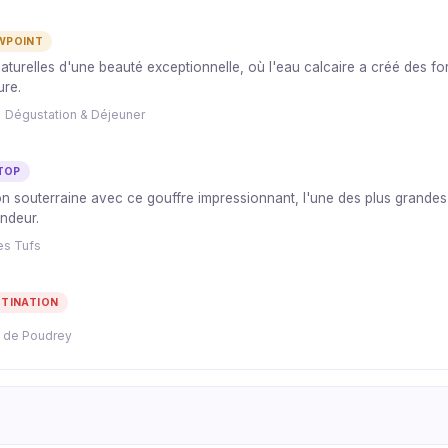
WPOINT
urelles d'une beauté exceptionnelle, où l'eau calcaire a créé des f
ure.
- Dégustation & Déjeuner
TOP
on souterraine avec ce gouffre impressionnant, l'une des plus grande
endeur.
es Tufs
TINATION
e de Poudrey