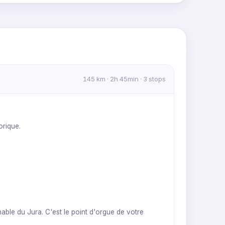
MapLibre
|
OpenFreeMap
© OpenMapTiles
Data from
OpenStreetMap
145 km · 2h 45min · 3 stops
orique.
ble du Jura. C'est le point d'orgue de votre