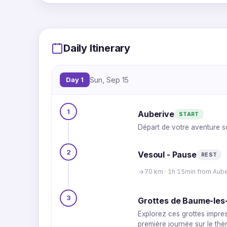
Daily Itinerary
Day 1
Sun, Sep 15
1
Auberive
START
Départ de votre aventure s
2
Vesoul - Pause
REST
70 km · 1h 15min from Aube
3
Grottes de Baume-les
Explorez ces grottes impre
première journée sur le thè