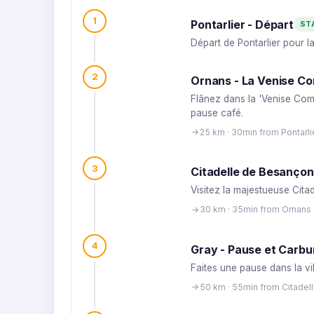
1
Pontarlier - Départ
ST
Départ de Pontarlier pour la
2
Ornans - La Venise C
Flânez dans la 'Venise Comt
pause café.
25 km · 30min from Pontarli
3
Citadelle de Besançon
Visitez la majestueuse Cita
30 km · 35min from Ornans
4
Gray - Pause et Carbu
Faites une pause dans la vil
50 km · 55min from Citade