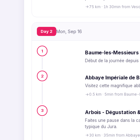
75 km · 1h 30min from Ves
Day 2
Mon, Sep 16
1
Baume-les-Messieurs 
Début de la journée depuis
2
Abbaye Impériale de 
Visitez cette magnifique ab
0.5 km · 5min from Baume-
3
Arbois - Dégustation 
Faites une pause dans la ca
typique du Jura.
30 km · 35min from Abbay