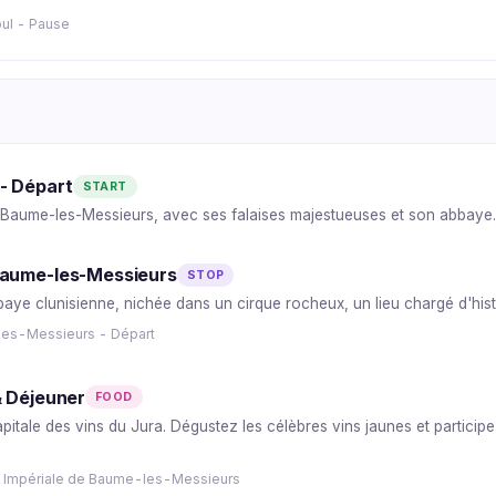
oul - Pause
- Départ
START
 Baume-les-Messieurs, avec ses falaises majestueuses et son abbaye.
Baume-les-Messieurs
STOP
baye clunisienne, nichée dans un cirque rocheux, un lieu chargé d'histo
les-Messieurs - Départ
& Déjeuner
FOOD
pitale des vins du Jura. Dégustez les célèbres vins jaunes et partici
e Impériale de Baume-les-Messieurs