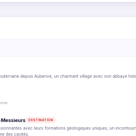
1
5
2
4
3
2
5
3
6
1
4
outerraine depuis Auberive, un charmant village avec son abbaye hist
3
1
2
rive
-Messieurs
DESTINATION
ssionnantes avec leurs formations géologiques uniques, un incontourna
me des cavités.