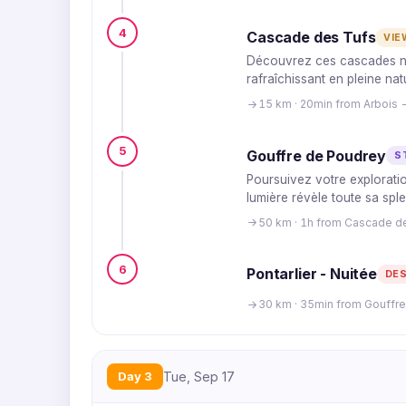
4
Cascade des Tufs
VIE
Découvrez ces cascades nat
rafraîchissant en pleine nat
15 km · 20min from Arbois 
5
Gouffre de Poudrey
S
Poursuivez votre explorati
lumière révèle toute sa spl
50 km · 1h from Cascade d
6
Pontarlier - Nuitée
DES
30 km · 35min from Gouffr
Day 3
Tue, Sep 17