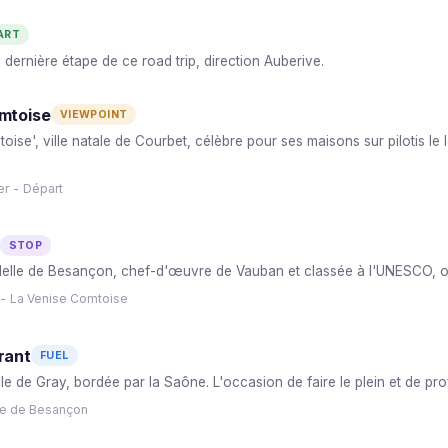
ART
 dernière étape de ce road trip, direction Auberive.
omtoise
VIEWPOINT
oise', ville natale de Courbet, célèbre pour ses maisons sur pilotis le
er - Départ
STOP
delle de Besançon, chef-d'œuvre de Vauban et classée à l'UNESCO, off
 - La Venise Comtoise
rant
FUEL
le de Gray, bordée par la Saône. L'occasion de faire le plein et de prof
lle de Besançon