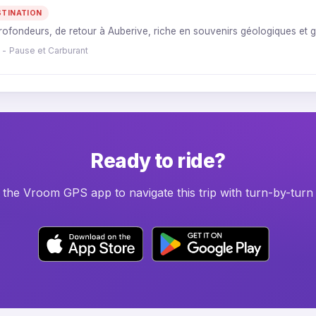
STINATION
profondeurs, de retour à Auberive, riche en souvenirs géologiques et
 - Pause et Carburant
Ready to ride?
he Vroom GPS app to navigate this trip with turn-by-turn 